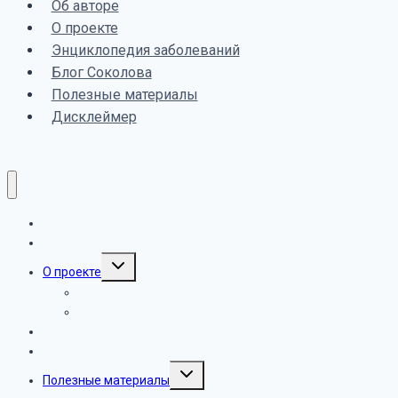
Об авторе
О проекте
Энциклопедия заболеваний
Блог Соколова
Полезные материалы
Дисклеймер
Главная
Об авторе
Toggle
О проекте
child
menu
Команда проекта
Контакты
Энциклопедия заболеваний
Блог Соколова
Toggle
Полезные материалы
child
menu